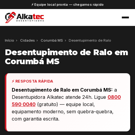
⚡ Equipe local pronta — chegamos rápido
Início
›
Cidades
›
Corumbá MS
›
Desentupimento de Ralo
Desentupimento de Ralo em
Corumbá MS
⚡ RESPOSTA RÁPIDA
Desentupimento de Ralo em Corumbá MS:
a
Desentupidora Alkatec atende 24h. Ligue
0800
590 0040
(gratuito) — equipe local,
equipamento moderno, sem quebra-quebra,
com garantia escrita.