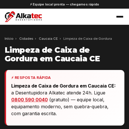
⚡ Equipe local pronta — chegamos rápido
Início
›
Cidades
›
Caucaia CE
›
Limpeza de Caixa de Gordura
Limpeza de Caixa de
Gordura em Caucaia CE
⚡ RESPOSTA RÁPIDA
Limpeza de Caixa de Gordura em Caucaia CE:
a Desentupidora Alkatec atende 24h. Ligue
0800 590 0040
(gratuito) — equipe local,
equipamento moderno, sem quebra-quebra,
com garantia escrita.