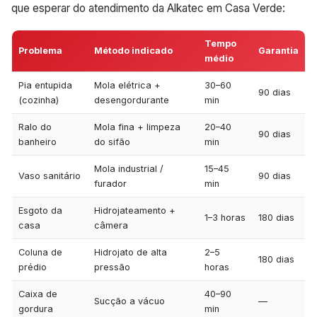
que esperar do atendimento da Alkatec em Casa Verde:
Tempo
Problema
Método indicado
Garantia
médio
Pia entupida
Mola elétrica +
30–60
90 dias
(cozinha)
desengordurante
min
Ralo do
Mola fina + limpeza
20–40
90 dias
banheiro
do sifão
min
Mola industrial /
15–45
Vaso sanitário
90 dias
furador
min
Esgoto da
Hidrojateamento +
1–3 horas
180 dias
casa
câmera
Coluna de
Hidrojato de alta
2–5
180 dias
prédio
pressão
horas
Caixa de
40–90
Sucção a vácuo
—
gordura
min