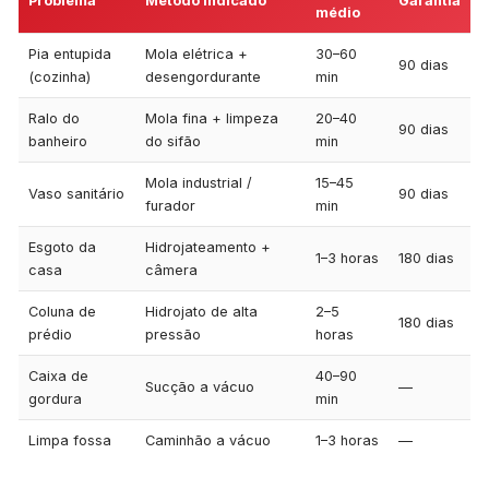
Problema
Método indicado
Garantia
médio
Pia entupida
Mola elétrica +
30–60
90 dias
(cozinha)
desengordurante
min
Ralo do
Mola fina + limpeza
20–40
90 dias
banheiro
do sifão
min
Mola industrial /
15–45
Vaso sanitário
90 dias
furador
min
Esgoto da
Hidrojateamento +
1–3 horas
180 dias
casa
câmera
Coluna de
Hidrojato de alta
2–5
180 dias
prédio
pressão
horas
Caixa de
40–90
Sucção a vácuo
—
gordura
min
Limpa fossa
Caminhão a vácuo
1–3 horas
—