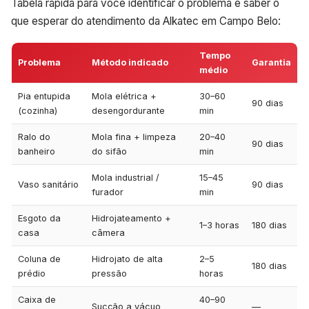
Tabela rápida para você identificar o problema e saber o
que esperar do atendimento da Alkatec em Campo Belo:
Tempo
Problema
Método indicado
Garantia
médio
Pia entupida
Mola elétrica +
30–60
90 dias
(cozinha)
desengordurante
min
Ralo do
Mola fina + limpeza
20–40
90 dias
banheiro
do sifão
min
Mola industrial /
15–45
Vaso sanitário
90 dias
furador
min
Esgoto da
Hidrojateamento +
1–3 horas
180 dias
casa
câmera
Coluna de
Hidrojato de alta
2–5
180 dias
prédio
pressão
horas
Caixa de
40–90
Sucção a vácuo
—