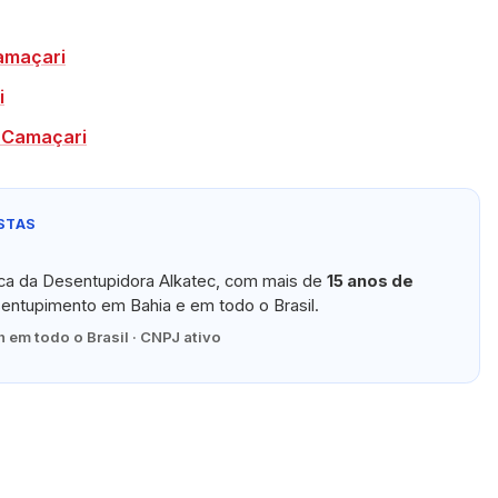
amaçari
i
 Camaçari
STAS
ica da Desentupidora Alkatec, com mais de
15 anos de
ntupimento em Bahia e em todo o Brasil.
 em todo o Brasil · CNPJ ativo