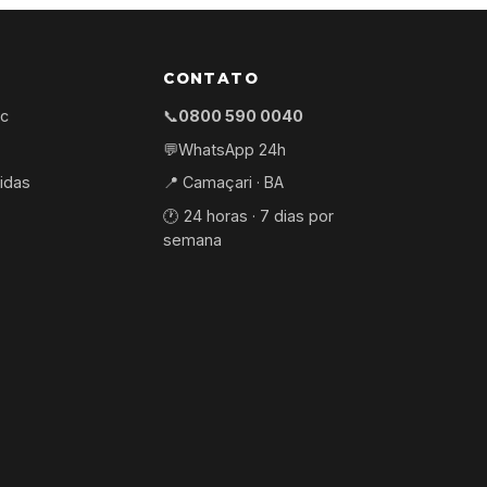
CONTATO
ec
📞
0800 590 0040
💬
WhatsApp 24h
idas
📍 Camaçari · BA
🕐 24 horas · 7 dias por
semana