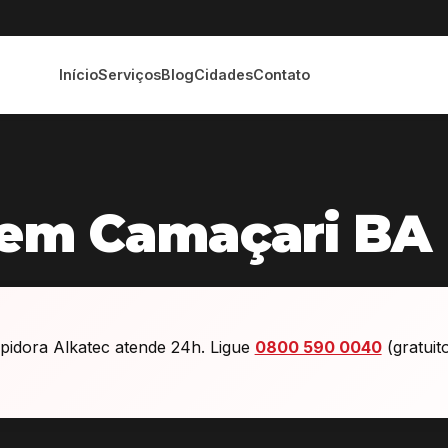
Início
Serviços
Blog
Cidades
Contato
 em Camaçari BA
idora Alkatec atende 24h. Ligue
0800 590 0040
(gratuit