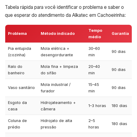
Tabela rápida para você identificar o problema e saber o
que esperar do atendimento da Alkatec em Cachoeirinha:
Tempo
Problema
Método indicado
Garantia
médio
Pia entupida
Mola elétrica +
30–60
90 dias
(cozinha)
desengordurante
min
Ralo do
Mola fina + limpeza
20–40
90 dias
banheiro
do sifão
min
Mola industrial /
15–45
Vaso sanitário
90 dias
furador
min
Esgoto da
Hidrojateamento +
1–3 horas
180 dias
casa
câmera
Coluna de
Hidrojato de alta
2–5
180 dias
prédio
pressão
horas