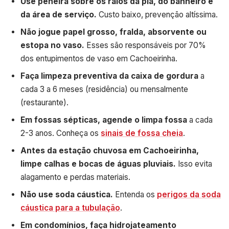
Use peneira sobre os ralos da pia, do banheiro e
da área de serviço.
Custo baixo, prevenção altíssima.
Não jogue papel grosso, fralda, absorvente ou
estopa no vaso.
Esses são responsáveis por 70%
dos entupimentos de vaso em Cachoeirinha.
Faça limpeza preventiva da caixa de gordura
a
cada 3 a 6 meses (residência) ou mensalmente
(restaurante).
Em fossas sépticas, agende o limpa fossa
a cada
2-3 anos. Conheça os
sinais de fossa cheia
.
Antes da estação chuvosa em Cachoeirinha,
limpe calhas e bocas de águas pluviais.
Isso evita
alagamento e perdas materiais.
Não use soda cáustica.
Entenda os
perigos da soda
cáustica para a tubulação
.
Em condomínios, faça hidrojateamento