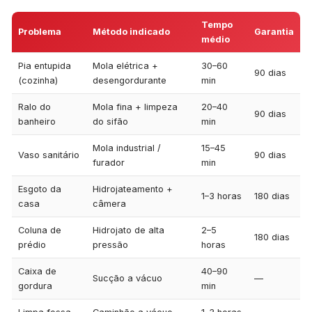
Tempo
Problema
Método indicado
Garantia
médio
Pia entupida
Mola elétrica +
30–60
90 dias
(cozinha)
desengordurante
min
Ralo do
Mola fina + limpeza
20–40
90 dias
banheiro
do sifão
min
Mola industrial /
15–45
Vaso sanitário
90 dias
furador
min
Esgoto da
Hidrojateamento +
1–3 horas
180 dias
casa
câmera
Coluna de
Hidrojato de alta
2–5
180 dias
prédio
pressão
horas
Caixa de
40–90
Sucção a vácuo
—
gordura
min