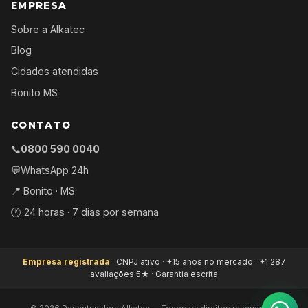
EMPRESA
Sobre a Alkatec
Blog
Cidades atendidas
Bonito MS
CONTATO
📞
0800 590 0040
💬
WhatsApp 24h
📍 Bonito · MS
🕐 24 horas · 7 dias por semana
Empresa registrada
· CNPJ ativo · +15 anos no mercado · +1.287
avaliações 5★ · Garantia escrita
©
2026
Desentupidora Alkatec — Todos os direitos reservados.