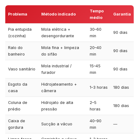
Tempo
Problema
Método indicado
Garantia
médio
Pia entupida
Mola elétrica +
30–60
90 dias
(cozinha)
desengordurante
min
Ralo do
Mola fina + limpeza
20–40
90 dias
banheiro
do sifão
min
Mola industrial /
15–45
Vaso sanitário
90 dias
furador
min
Esgoto da
Hidrojateamento +
1–3 horas
180 dias
casa
câmera
Coluna de
Hidrojato de alta
2–5
180 dias
prédio
pressão
horas
Caixa de
40–90
Sucção a vácuo
—
gordura
min