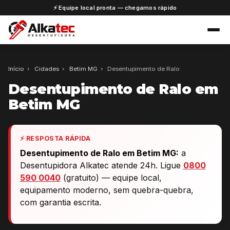
⚡ Equipe local pronta — chegamos rápido
Início
›
Cidades
›
Betim MG
›
Desentupimento de Ralo
Desentupimento de Ralo em
Betim MG
⚡ RESPOSTA RÁPIDA
Desentupimento de Ralo em Betim MG:
a
Desentupidora Alkatec atende 24h. Ligue
0800
590 0040
(gratuito) — equipe local,
equipamento moderno, sem quebra-quebra,
com garantia escrita.