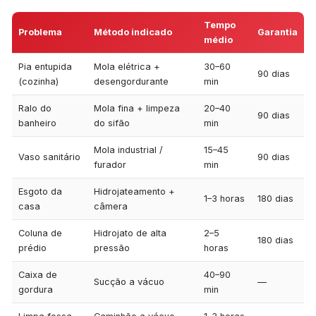
Tempo
Problema
Método indicado
Garantia
médio
Pia entupida
Mola elétrica +
30–60
90 dias
(cozinha)
desengordurante
min
Ralo do
Mola fina + limpeza
20–40
90 dias
banheiro
do sifão
min
Mola industrial /
15–45
Vaso sanitário
90 dias
furador
min
Esgoto da
Hidrojateamento +
1–3 horas
180 dias
casa
câmera
Coluna de
Hidrojato de alta
2–5
180 dias
prédio
pressão
horas
Caixa de
40–90
Sucção a vácuo
—
gordura
min