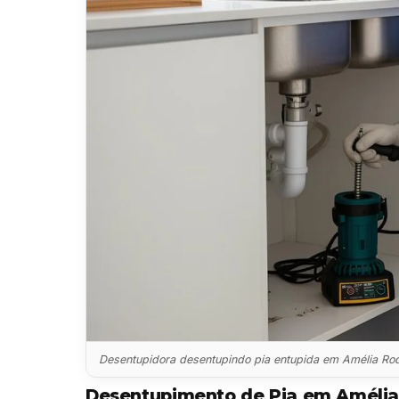
Desentupidora desentupindo pia entupida em Amélia Ro
Desentupimento de Pia em Amélia