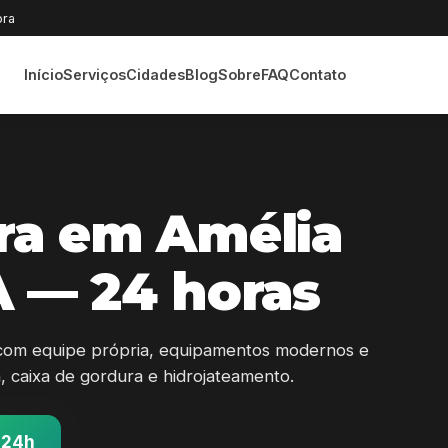
ora
Início
Serviços
Cidades
Blog
Sobre
FAQ
Contato
ra em Amélia
 — 24 horas
com equipe própria, equipamentos modernos e
sa, caixa de gordura e hidrojateamento.
 24h