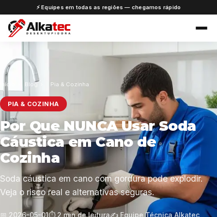
⚡ Equipes em todas as regiões — chegamos rápido
Início
›
Blog
›
Pia & Cozinha
PIA & COZINHA
Por Que NUNCA Usar Soda
Cáustica em Cano de
Cozinha
Soda cáustica em cano com gordura pode explodir.
Veja o risco real e alternativas seguras.
📅 2026-05-01
⏱️ 2 min de leitura
✍️ Equipe Técnica Alkatec